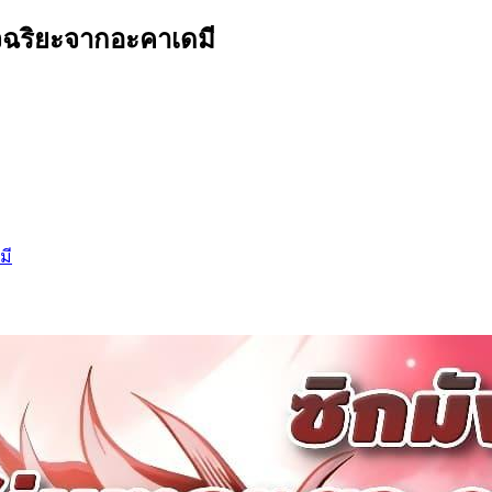
จฉริยะจากอะคาเดมี
มี