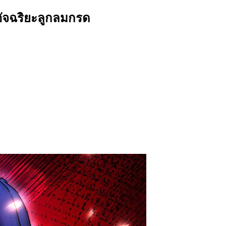
งอัจฉริยะลูกลมกรด