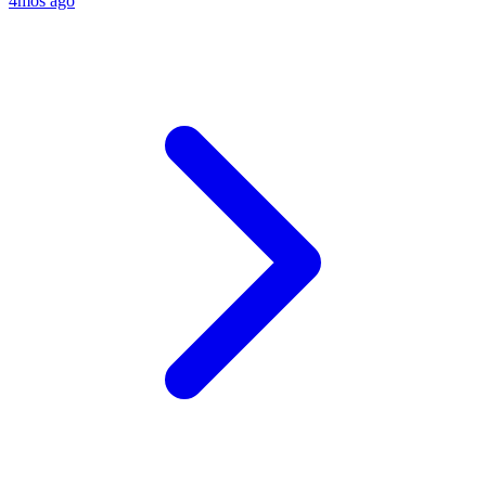
4mos ago