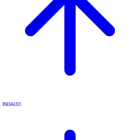
ตอนแรก