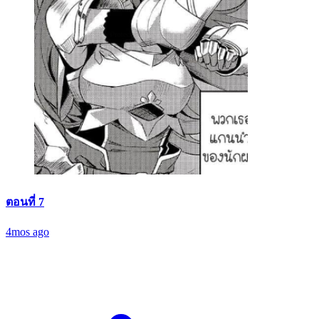
ตอนที่ 7
4mos ago