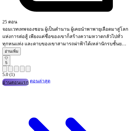
25 ตอน
จอมเวทเทพจองชอน ผู้เป็นตำนาน ผู้เคยนำพาพายุเลือดมาสู่โลก
แห่งการต่อสู้ เพียงแค่ชื่อของเขาก็สร้างความหวาดกลัวไปทั่ว
ทุกหนแห่ง และดาบของเขาสามารถผ่าฟ้าได้เหล่านักรบชั้นยอด
ของเก้าสำนักใหญ่ ไม่มีใครต้านทานเขาได้ ฝีมือการต่อสู้ที่หา
อ่านเพิ่ม
ใครเทียบได้ยากของเขาเขย่าโลกและกลายเป็นตำนาน แต่ใน
5
ที่สุด เขาก็ฝ่าฝืนความคาดหวังของทุกคนและพบกับความตาย
ชั่วขณะหนึ่ง โลกแห่งการต่อสู้ก็สงบสุข และเรื่องราวของจอม
5.0
(1)
เวทเทพดูเหมือนจะเลือนหายไปเป็นตำนานแต่โชคชะตาก็ไม่
ตอนล่าสุด
อ่านตอนแรก
ปล่อยเขาไปอย่างน่าอัศจรรย์ จอมเวทเทพจองชอนกลับมามีชีวิต
อีกครั้ง แต่คราวนี้ ไม่ใช่ในฐานะนักรบผู้ยิ่งใหญ่ในอดีต แต่ใน
ร่างของขุนนางหนุ่มผู้อ่อนแอแห่งตระกูลที่ล่มสลาย ผู้ถูกทรมาน
ด้วยความบ้าคลั่ง วิญญาณที่เคยปกครองโลกกลับถูกขังอยู่ใน
ร่างที่อ่อนแอและต้องทนทุกข์ทรมานอย่างไม่สิ้นสุดความล่ม
สลายของตระกูล ความดูถูกเหยียดหยามจากคนรอบข้าง และ