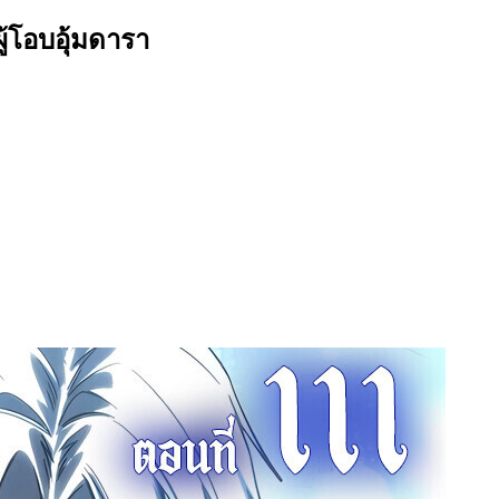
้โอบอุ้มดารา