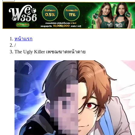
หน้าแรก
/
The Ugly Killer เพชฌฆาตหน้าตาย