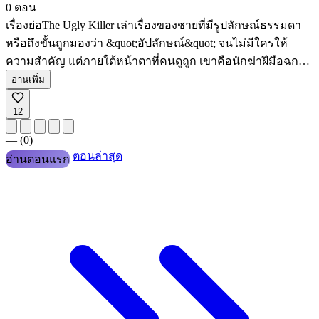
0 ตอน
เรื่องย่อThe Ugly Killer เล่าเรื่องของชายที่มีรูปลักษณ์ธรรมดา
หรือถึงขั้นถูกมองว่า &quot;อัปลักษณ์&quot; จนไม่มีใครให้
ความสำคัญ แต่ภายใต้หน้าตาที่คนดูถูก เขาคือนักฆ่าฝีมือฉกาจ
ที่พร้อมกำจัดทุกคนที่ขวางทางเรื่องค่อย ๆ เปิดเผยอดีต แรงจูงใจ
อ่านเพิ่ม
และโลกใต้ดินที่เต็มไปด้วยการหักหลัง การล้างแค้น และการ
12
เอาตัวรอด
—
(0)
ตอนล่าสุด
อ่านตอนแรก