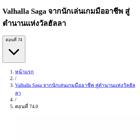
Valhalla Saga จากนักเล่นเกมมืออาชีพ สู่
ตำนานแห่งวัลฮัลลา
ตอนที่ 74
หน้าแรก
/
Valhalla Saga จากนักเล่นเกมมืออาชีพ สู่ตำนานแห่งวัลฮัล
ลา
/
ตอนที่ 74.0